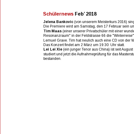
Schülernews 
Feb’ 2018
Jelena Bankovic
 (von unserem Meisterkurs 2016) singt
Die Premiere wird am Samstag, den 17 Februar sein un
Tim Maas
 (einer unserer Privatschüler mit einer wu
Resonanzraum" in der Feldstrasse 66 die "Winterreise" 
Lemuel Grave. Tim hat neulich auch eine CD von der Win
Das Konzert findet am 2 März um 19:30  Uhr statt.
Lei Lei Xie 
(ein junger Tenor aus China)
ist seit Augus
studiert und jetzt die Aufnahmeprüfung für das Masters
bestanden.