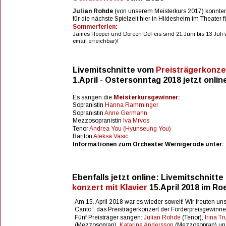
Julian Rohde
 (von unserem Meisterkurs 2017) konnten 
für die nächste Spielzeit hier in Hildesheim im Theater
Sommerferien:
James Hooper und Doreen DeFeis sind 21.Juni bis 13 Juli w
email erreichbar)!
Livemitschnitte vom 
Preisträgerkonze
1.April - Ostersonntag 2018 jetzt online
Es sangen die 
Meisterkursgewinner: 
Sopranistin 
Hanna Ramminger
Sopranistin 
Anne Germann 
Mezzosopranistin 
Iva Mrvos 
Tenor 
Andrea You (Hyunseung You) 
Bariton 
Aleksa Vasic
Informationen zum Orchester Wernigerode unter: 
Ebenfalls jetzt online: Livemitschnitte 
konzert mit Klavier 
15.April 2018 im R
Am 15. April 2018 war es wieder soweit! Wir freuten un
Canto”, das Preisträgerkonzert der Förderpreisgewinne
Fünf Preisträger sangen: 
Julian Rohde
 (Tenor), 
Irina T
(Mezzosopran), 
Katarina Andersson
 (Mezzosopran) un