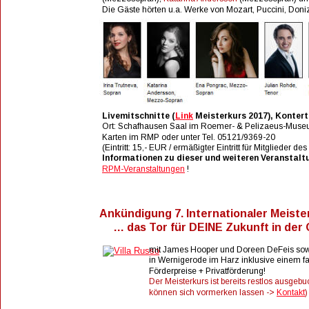
Die Gäste hörten u.a. Werke von Mozart, Puccini, Donize
Livemitschnitte (
Link
 Meisterkurs 2017), Kontertf
Ort: Schafhausen Saal im Roemer- & Pelizaeus-Museu
Karten im RMP oder unter Tel. 05121/9369-20
(Eintritt: 15,- EUR / ermäßigter Eintritt für Mitglieder
Informationen zu dieser und weiteren Veranstalt
RPM-Veranstaltungen
 ! 
Ankündigung 7. Internationaler Meist
     … das Tor für DEINE Zukunft in der
mit James Hooper und Doreen DeFeis sowie
in Wernigerode im Harz inklusive einem f
Förderpreise + Privatförderung! 
Der Meisterkurs ist bereits restlos ausgebu
können sich vormerken lassen -> 
Kontakt
)