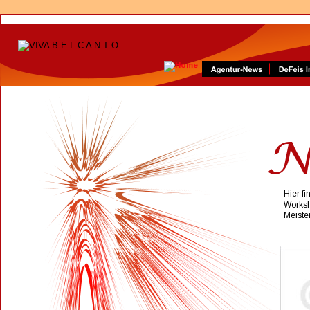
N
Hier f
Worksh
Meister